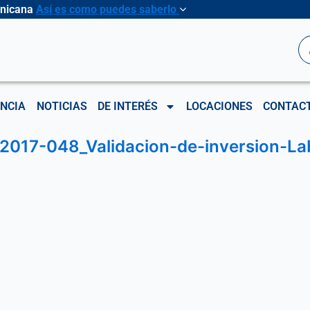
inicana
Así es como puedes saberlo
B
NCIA
NOTICIAS
DE INTERÉS
LOCACIONES
CONTAC
2017-048_Validacion-de-inversion-Lab