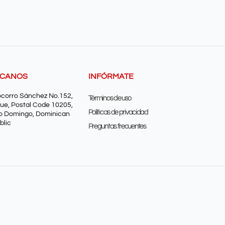
SCANOS
INFÓRMATE
ocorro Sánchez No.152,
Términos de uso
ue, Postal Code 10205,
Políticas de privacidad
o Domingo, Dominican
blic
Preguntas frecuentes