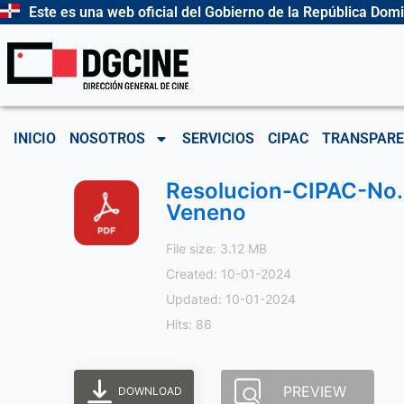
Ir
Este es una web oficial del Gobierno de la República Dom
al
contenido
INICIO
NOSOTROS
SERVICIOS
CIPAC
TRANSPARE
Resolucion-CIPAC-No.
Veneno
File size: 3.12 MB
Created: 10-01-2024
Updated: 10-01-2024
Hits: 86
PREVIEW
DOWNLOAD