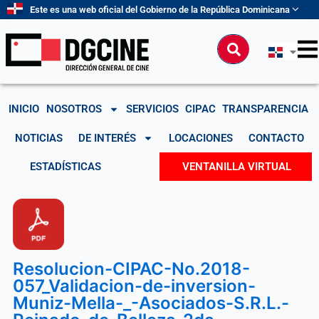
Ir
Este es una web oficial del Gobierno de la República Dominicana
al
contenido
Buscar
INICIO
NOSOTROS
SERVICIOS
CIPAC
TRANSPARENCIA
NOTICIAS
DE INTERÉS
LOCACIONES
CONTACTO
ESTADÍSTICAS
VENTANILLA VIRTUAL
Resolucion-CIPAC-No.2018-
057_Validacion-de-inversion-
Muniz-Mella-_-Asociados-S.R.L.-