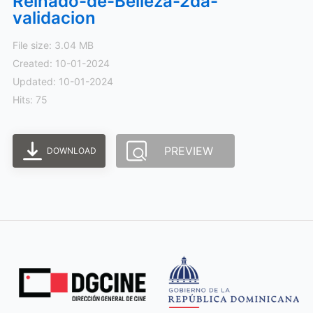
Reinado-de-Belleza-2da-
validacion
File size: 3.04 MB
Created: 10-01-2024
Updated: 10-01-2024
Hits: 75
PREVIEW
DOWNLOAD