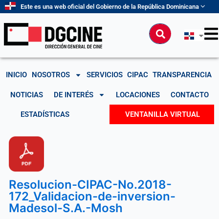
Ir
Este es una web oficial del Gobierno de la República Dominicana
al
contenido
Buscar
INICIO
NOSOTROS
SERVICIOS
CIPAC
TRANSPARENCIA
NOTICIAS
DE INTERÉS
LOCACIONES
CONTACTO
ESTADÍSTICAS
VENTANILLA VIRTUAL
Resolucion-CIPAC-No.2018-
172_Validacion-de-inversion-
Madesol-S.A.-Mosh