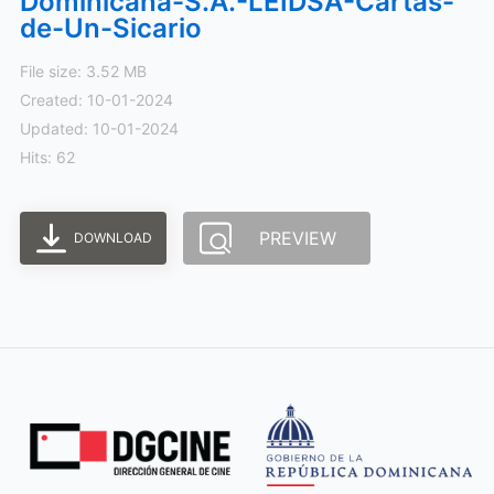
Dominicana-S.A.-LEIDSA-Cartas-
de-Un-Sicario
File size: 3.52 MB
Created: 10-01-2024
Updated: 10-01-2024
Hits: 62
PREVIEW
DOWNLOAD