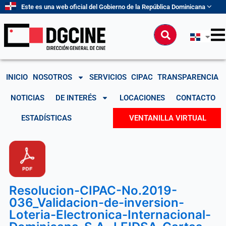
Ir
Este es una web oficial del Gobierno de la República Dominicana
al
contenido
Buscar
INICIO
NOSOTROS
SERVICIOS
CIPAC
TRANSPARENCIA
NOTICIAS
DE INTERÉS
LOCACIONES
CONTACTO
ESTADÍSTICAS
VENTANILLA VIRTUAL
Resolucion-CIPAC-No.2019-
036_Validacion-de-inversion-
Loteria-Electronica-Internacional-