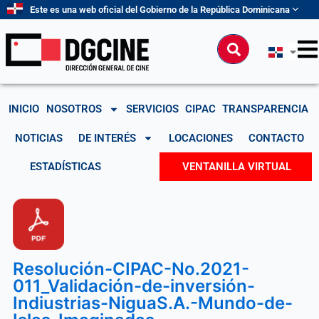
Ir
Este es una web oficial del Gobierno de la República Dominicana
al
contenido
Buscar
INICIO
NOSOTROS
SERVICIOS
CIPAC
TRANSPARENCIA
NOTICIAS
DE INTERÉS
LOCACIONES
CONTACTO
ESTADÍSTICAS
VENTANILLA VIRTUAL
Resolución-CIPAC-No.2021-
011_Validación-de-inversión-
Indiustrias-NiguaS.A.-Mundo-de-