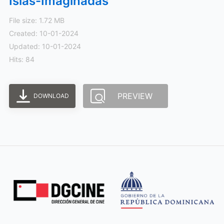
Islas-Imaginadas
File size: 1.72 MB
Created: 10-01-2024
Updated: 10-01-2024
Hits: 84
PREVIEW
DOWNLOAD