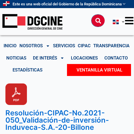
Ir
Este es una web oficial del Gobierno de la República Dominicana
al
contenido
Buscar
INICIO
NOSOTROS
SERVICIOS
CIPAC
TRANSPARENCIA
NOTICIAS
DE INTERÉS
LOCACIONES
CONTACTO
ESTADÍSTICAS
VENTANILLA VIRTUAL
Resolución-CIPAC-No.2021-
050_Validación-de-inversión-
Induveca-S.A.-20-Billone