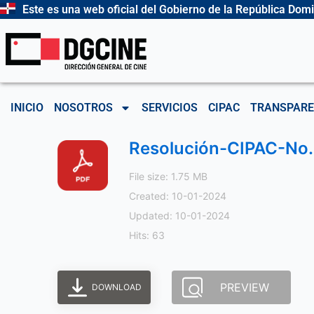
Ir
Este es una web oficial del Gobierno de la República Dom
al
contenido
INICIO
NOSOTROS
SERVICIOS
CIPAC
TRANSPARE
Resolución-CIPAC-No.
File size: 1.75 MB
Created: 10-01-2024
Updated: 10-01-2024
Hits: 63
PREVIEW
DOWNLOAD