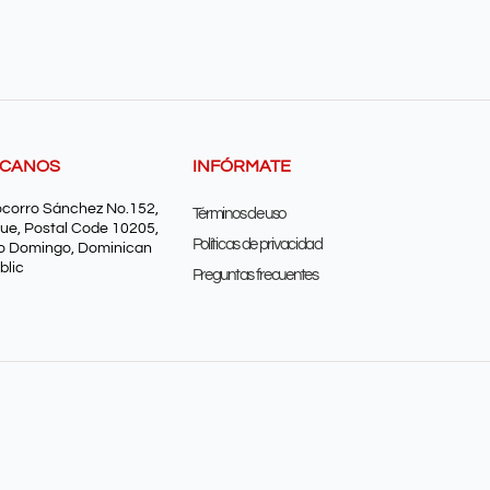
SCANOS
INFÓRMATE
ocorro Sánchez No.152,
Términos de uso
ue, Postal Code 10205,
Políticas de privacidad
o Domingo, Dominican
blic
Preguntas frecuentes