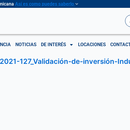
inicana
Así es como puedes saberlo
B
NCIA
NOTICIAS
DE INTERÉS
LOCACIONES
CONTAC
2021-127_Validación-de-inversión-In