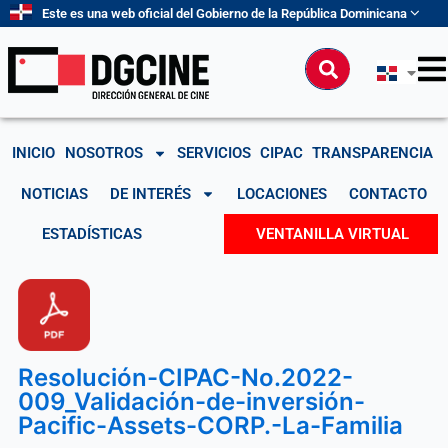
Ir
Este es una web oficial del Gobierno de la República Dominicana
al
contenido
Buscar
INICIO
NOSOTROS
SERVICIOS
CIPAC
TRANSPARENCIA
NOTICIAS
DE INTERÉS
LOCACIONES
CONTACTO
ESTADÍSTICAS
VENTANILLA VIRTUAL
Resolución-CIPAC-No.2022-
009_Validación-de-inversión-
Pacific-Assets-CORP.-La-Familia