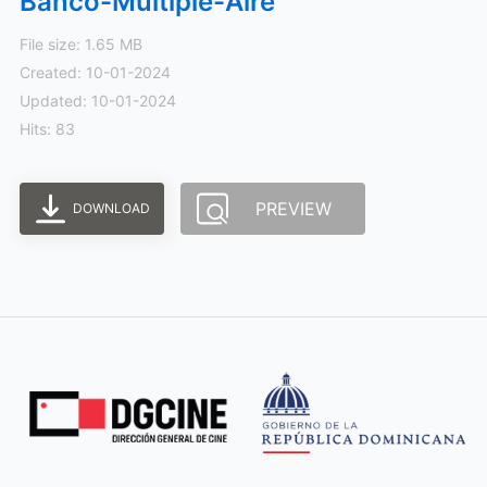
Banco-Multiple-Aire
File size: 1.65 MB
Created: 10-01-2024
Updated: 10-01-2024
Hits: 83
PREVIEW
DOWNLOAD