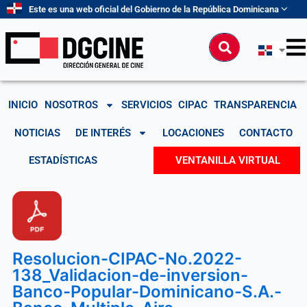
Ir
Este es una web oficial del Gobierno de la República Dominicana
al
contenido
Buscar
INICIO
NOSOTROS
SERVICIOS
CIPAC
TRANSPARENCIA
NOTICIAS
DE INTERÉS
LOCACIONES
CONTACTO
ESTADÍSTICAS
VENTANILLA VIRTUAL
Resolucion-CIPAC-No.2022-
138_Validacion-de-inversion-
Banco-Popular-Dominicano-S.A.-