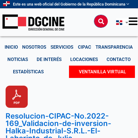
Ir
Este es una web oficial del Gobierno de la República Dominicana
al
contenido
Buscar
INICIO
NOSOTROS
SERVICIOS
CIPAC
TRANSPARENCIA
NOTICIAS
DE INTERÉS
LOCACIONES
CONTACTO
ESTADÍSTICAS
VENTANILLA VIRTUAL
Resolucion-CIPAC-No.2022-
169_Validacion-de-inversion-
Halka-Industrial-S.R.L.-El-