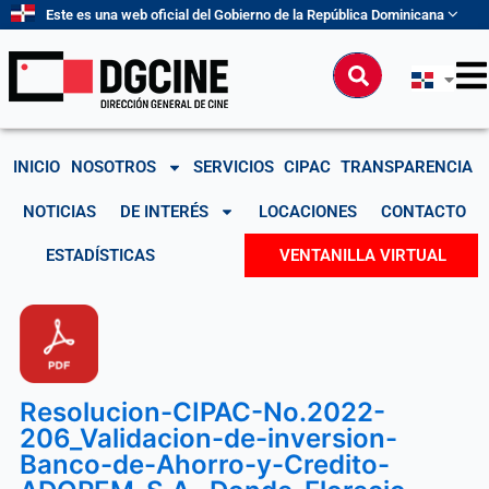
Ir
Este es una web oficial del Gobierno de la República Dominicana
al
contenido
Buscar
INICIO
NOSOTROS
SERVICIOS
CIPAC
TRANSPARENCIA
NOTICIAS
DE INTERÉS
LOCACIONES
CONTACTO
ESTADÍSTICAS
VENTANILLA VIRTUAL
Resolucion-CIPAC-No.2022-
206_Validacion-de-inversion-
Banco-de-Ahorro-y-Credito-