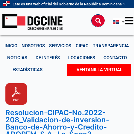
Ir
Este es una web oficial del Gobierno de la República Dominicana
al
contenido
Buscar
INICIO
NOSOTROS
SERVICIOS
CIPAC
TRANSPARENCIA
NOTICIAS
DE INTERÉS
LOCACIONES
CONTACTO
ESTADÍSTICAS
VENTANILLA VIRTUAL
Resolucion-CIPAC-No.2022-
208_Validacion-de-inversion-
Banco-de-Ahorro-y-Credito-