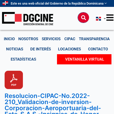
Ir
Este es una web oficial del Gobierno de la República Dominicana
al
contenido
Buscar
INICIO
NOSOTROS
SERVICIOS
CIPAC
TRANSPARENCIA
NOTICIAS
DE INTERÉS
LOCACIONES
CONTACTO
ESTADÍSTICAS
VENTANILLA VIRTUAL
Resolucion-CIPAC-No.2022-
210_Validacion-de-inversion-
Corporacion-Aeroportuaria-del-