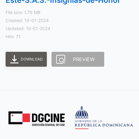
Este-S.A.S.-Insignias-de-Honor
File size: 1.76 MB
Created: 10-01-2024
Updated: 10-01-2024
Hits: 71
PREVIEW
DOWNLOAD