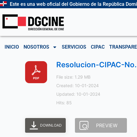
Ir
Este es una web oficial del Gobierno de la República Dom
al
contenido
INICIO
NOSOTROS
SERVICIOS
CIPAC
TRANSPARE
Resolucion-CIPAC-No.
File size: 1.29 MB
Created: 10-01-2024
Updated: 10-01-2024
Hits: 85
PREVIEW
DOWNLOAD