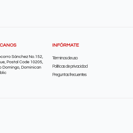
SCANOS
INFÓRMATE
ocorro Sánchez No.152,
Términos de uso
ue, Postal Code 10205,
Políticas de privacidad
o Domingo, Dominican
blic
Preguntas frecuentes