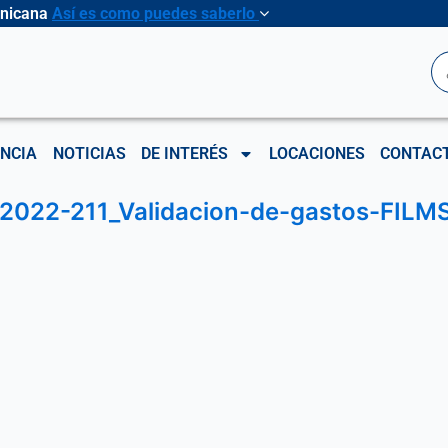
inicana
Así es como puedes saberlo
B
NCIA
NOTICIAS
DE INTERÉS
LOCACIONES
CONTAC
2022-211_Validacion-de-gastos-FILMS-