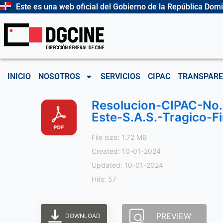
Ir
Este es una web oficial del Gobierno de la República Dom
al
contenido
INICIO
NOSOTROS
SERVICIOS
CIPAC
TRANSPARE
Resolucion-CIPAC-No.
Este-S.A.S.-Tragico-Fi
File size: 1.72 MB
Created: 10-01-2024
Updated: 10-01-2024
Hits: 57
PREVIEW
DOWNLOAD