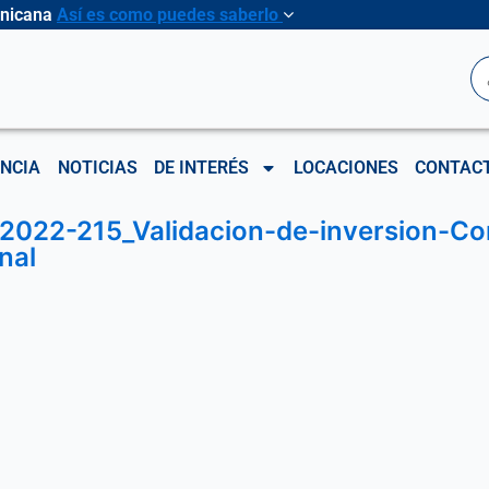
inicana
Así es como puedes saberlo
B
NCIA
NOTICIAS
DE INTERÉS
LOCACIONES
CONTAC
2022-215_Validacion-de-inversion-Cor
nal