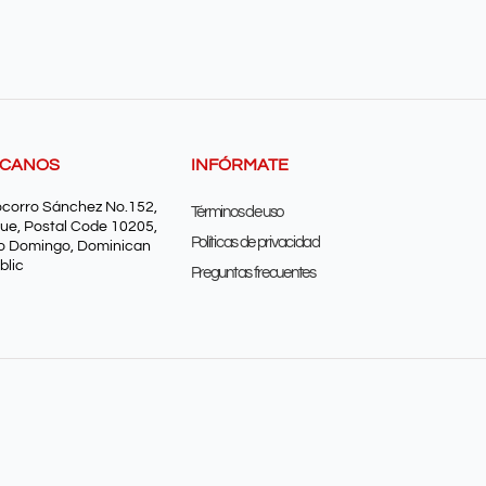
SCANOS
INFÓRMATE
ocorro Sánchez No.152,
Términos de uso
ue, Postal Code 10205,
Políticas de privacidad
o Domingo, Dominican
blic
Preguntas frecuentes