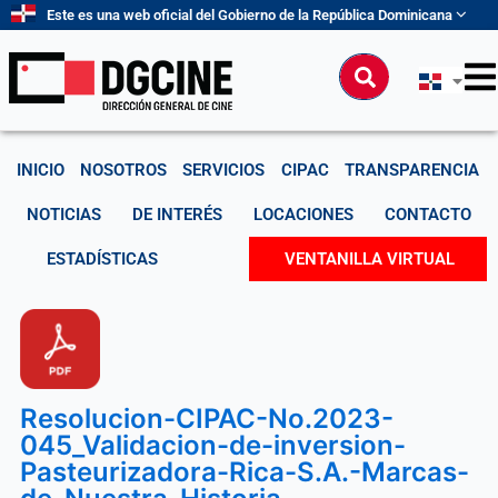
Ir
Este es una web oficial del Gobierno de la República Dominicana
al
contenido
Buscar
INICIO
NOSOTROS
SERVICIOS
CIPAC
TRANSPARENCIA
NOTICIAS
DE INTERÉS
LOCACIONES
CONTACTO
ESTADÍSTICAS
VENTANILLA VIRTUAL
Resolucion-CIPAC-No.2023-
045_Validacion-de-inversion-
Pasteurizadora-Rica-S.A.-Marcas-