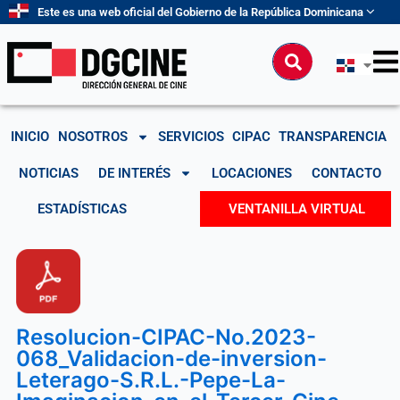
Ir
Este es una web oficial del Gobierno de la República Dominicana
al
contenido
Buscar
INICIO
NOSOTROS
SERVICIOS
CIPAC
TRANSPARENCIA
NOTICIAS
DE INTERÉS
LOCACIONES
CONTACTO
ESTADÍSTICAS
VENTANILLA VIRTUAL
Resolucion-CIPAC-No.2023-
068_Validacion-de-inversion-
Leterago-S.R.L.-Pepe-La-