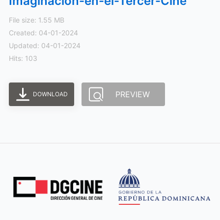
Imaginacion-en-el-Tercer-Cine
File size: 1.55 MB
Created: 04-01-2024
Updated: 04-01-2024
Hits: 103
PREVIEW
DOWNLOAD