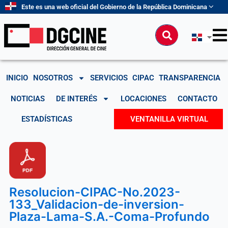
Ir
Este es una web oficial del Gobierno de la República Dominicana
al
contenido
Buscar
INICIO
NOSOTROS
SERVICIOS
CIPAC
TRANSPARENCIA
NOTICIAS
DE INTERÉS
LOCACIONES
CONTACTO
ESTADÍSTICAS
VENTANILLA VIRTUAL
Resolucion-CIPAC-No.2023-
133_Validacion-de-inversion-
Plaza-Lama-S.A.-Coma-Profundo