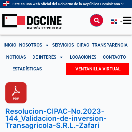
Ir
Este es una web oficial del Gobierno de la República Dominicana
al
contenido
Buscar
INICIO
NOSOTROS
SERVICIOS
CIPAC
TRANSPARENCIA
NOTICIAS
DE INTERÉS
LOCACIONES
CONTACTO
ESTADÍSTICAS
VENTANILLA VIRTUAL
Resolucion-CIPAC-No.2023-
144_Validacion-de-inversion-
Transagricola-S.R.L.-Zafari