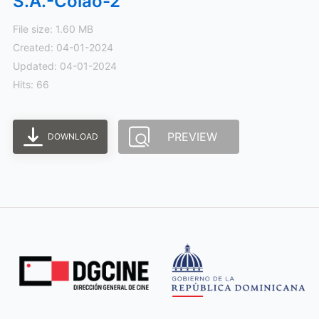
S.A.-Colao-2
File size: 1.60 MB
Created: 04-01-2024
Updated: 04-01-2024
Hits: 66
PREVIEW
DOWNLOAD