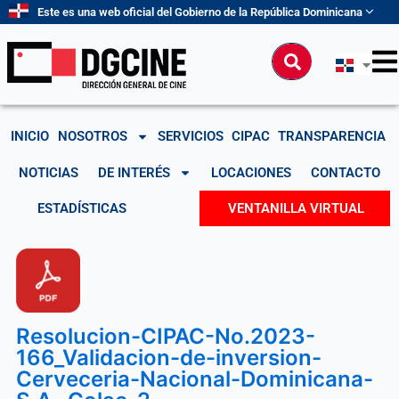
Ir
Este es una web oficial del Gobierno de la República Dominicana
al
contenido
Buscar
INICIO
NOSOTROS
SERVICIOS
CIPAC
TRANSPARENCIA
NOTICIAS
DE INTERÉS
LOCACIONES
CONTACTO
ESTADÍSTICAS
VENTANILLA VIRTUAL
Resolucion-CIPAC-No.2023-
166_Validacion-de-inversion-
Cerveceria-Nacional-Dominicana-