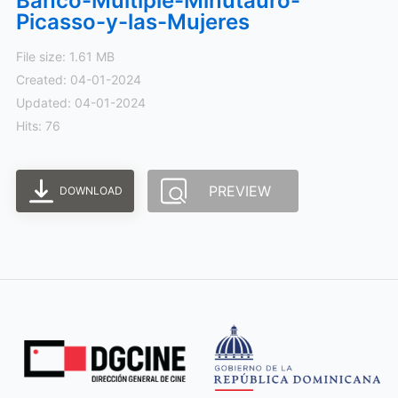
Banco-Multiple-Minutauro-
Picasso-y-las-Mujeres
File size: 1.61 MB
Created: 04-01-2024
Updated: 04-01-2024
Hits: 76
PREVIEW
DOWNLOAD