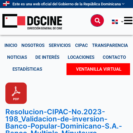
Ir
Este es una web oficial del Gobierno de la República Dominicana
al
contenido
Buscar
INICIO
NOSOTROS
SERVICIOS
CIPAC
TRANSPARENCIA
NOTICIAS
DE INTERÉS
LOCACIONES
CONTACTO
ESTADÍSTICAS
VENTANILLA VIRTUAL
Resolucion-CIPAC-No.2023-
198_Validacion-de-inversion-
Banco-Popular-Dominicano-S.A.-