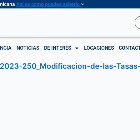
inicana
Así es como puedes saberlo
B
NCIA
NOTICIAS
DE INTERÉS
LOCACIONES
CONTAC
2023-250_Modificacion-de-las-Tasas-s