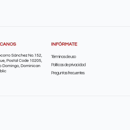
SCANOS
INFÓRMATE
ocorro Sánchez No.152,
Términos de uso
ue, Postal Code 10205,
Políticas de privacidad
o Domingo, Dominican
blic
Preguntas frecuentes