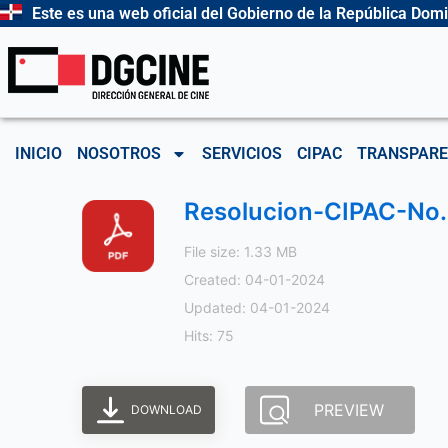
Ir
Este es una web oficial del Gobierno de la República Dom
al
contenido
INICIO
NOSOTROS
SERVICIOS
CIPAC
TRANSPARE
Resolucion-CIPAC-No.
File size: 1.33 MB
Created: 04-01-2024
Updated: 04-01-2024
Hits: 75
PREVIEW
DOWNLOAD