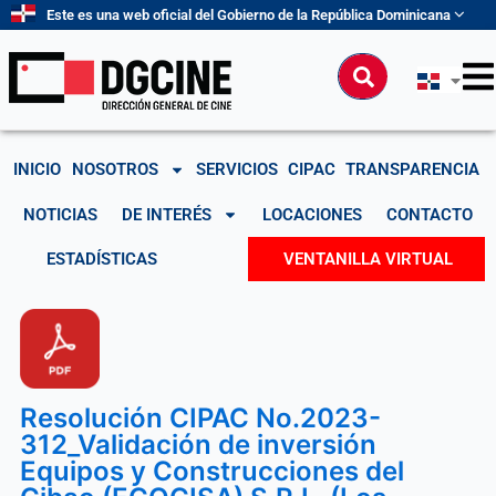
Ir
Este es una web oficial del Gobierno de la República Dominicana
al
contenido
Buscar
INICIO
NOSOTROS
SERVICIOS
CIPAC
TRANSPARENCIA
NOTICIAS
DE INTERÉS
LOCACIONES
CONTACTO
ESTADÍSTICAS
VENTANILLA VIRTUAL
Resolución CIPAC No.2023-
312_Validación de inversión
Equipos y Construcciones del