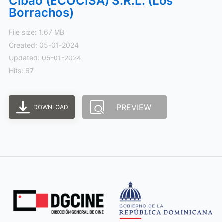
Cibao (ECOCISA) S.R.L. (Los
Borrachos)
File size: 1.67 MB
Created: 05-01-2024
Updated: 05-01-2024
Hits: 67
PREVIEW
DOWNLOAD