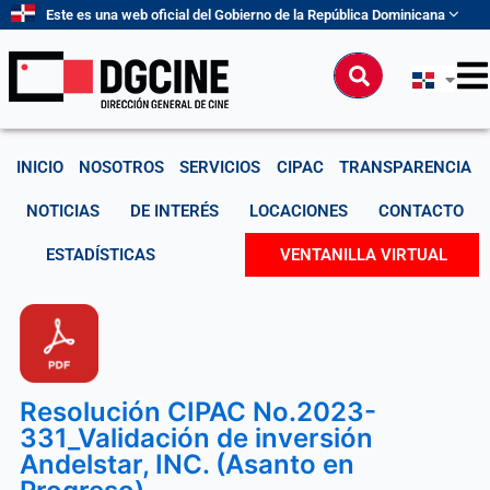
Ir
Este es una web oficial del Gobierno de la República Dominicana
al
contenido
Buscar
INICIO
NOSOTROS
SERVICIOS
CIPAC
TRANSPARENCIA
NOTICIAS
DE INTERÉS
LOCACIONES
CONTACTO
ESTADÍSTICAS
VENTANILLA VIRTUAL
Resolución CIPAC No.2023-
331_Validación de inversión
Andelstar, INC. (Asanto en