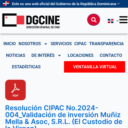
Ir
Este es una web oficial del Gobierno de la República Dominicana
al
contenido
Buscar
INICIO
NOSOTROS
SERVICIOS
CIPAC
TRANSPARENCIA
NOTICIAS
DE INTERÉS
LOCACIONES
CONTACTO
ESTADÍSTICAS
VENTANILLA VIRTUAL
Resolución CIPAC No.2024-
004_Validación de inversión Muñiz
Mella & Asoc, S.R.L. (El Custodio de