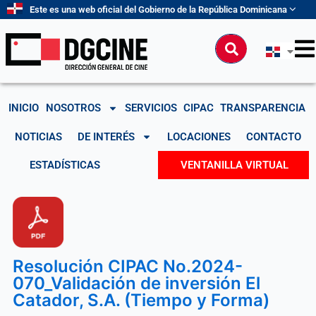
Ir
Este es una web oficial del Gobierno de la República Dominicana
al
contenido
Buscar
INICIO
NOSOTROS
SERVICIOS
CIPAC
TRANSPARENCIA
NOTICIAS
DE INTERÉS
LOCACIONES
CONTACTO
ESTADÍSTICAS
VENTANILLA VIRTUAL
Resolución CIPAC No.2024-
070_Validación de inversión El
Catador, S.A. (Tiempo y Forma)