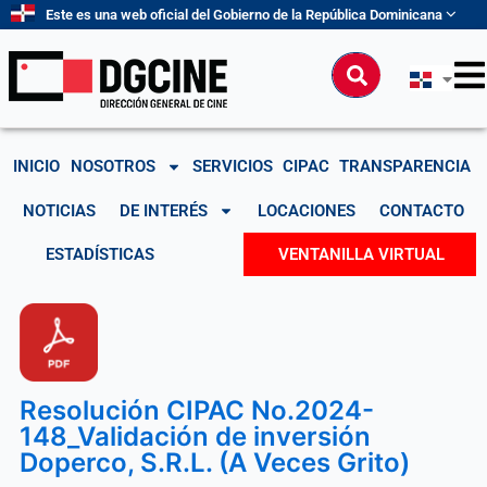
Ir
Este es una web oficial del Gobierno de la República Dominicana
al
contenido
Buscar
INICIO
NOSOTROS
SERVICIOS
CIPAC
TRANSPARENCIA
NOTICIAS
DE INTERÉS
LOCACIONES
CONTACTO
ESTADÍSTICAS
VENTANILLA VIRTUAL
Resolución CIPAC No.2024-
148_Validación de inversión
Doperco, S.R.L. (A Veces Grito)