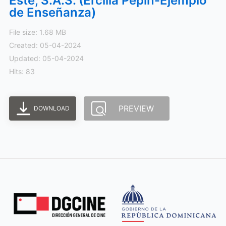
Este, S.A.S. (Ercilia Pepín-Ejemplo
de Enseñanza)
File size: 1.68 MB
Created: 05-04-2024
Updated: 05-04-2024
Hits: 83
PREVIEW
DOWNLOAD