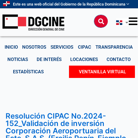
Ir
Este es una web oficial del Gobierno de la República Dominicana
al
contenido
Buscar
INICIO
NOSOTROS
SERVICIOS
CIPAC
TRANSPARENCIA
NOTICIAS
DE INTERÉS
LOCACIONES
CONTACTO
ESTADÍSTICAS
VENTANILLA VIRTUAL
Resolución CIPAC No.2024-
152_Validación de inversión
Corporación Aeroportuaria del