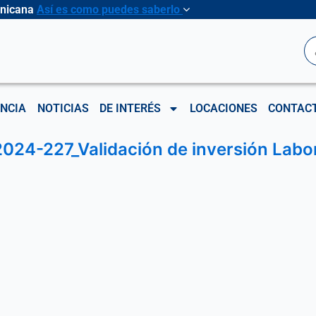
inicana
Así es como puedes saberlo
B
NCIA
NOTICIAS
DE INTERÉS
LOCACIONES
CONTAC
024-227_Validación de inversión Labora