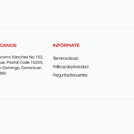
SCANOS
INFÓRMATE
ocorro Sánchez No.152,
Términos de uso
ue, Postal Code 10205,
Políticas de privacidad
o Domingo, Dominican
blic
Preguntas frecuentes