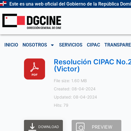
Ir
Este es una web oficial del Gobierno de la República Dom
al
contenido
INICIO
NOSOTROS
SERVICIOS
CIPAC
TRANSPARE
Resolución CIPAC No.2
(Victor)
File size: 1.60 MB
Created: 08-04-2024
Updated: 08-04-2024
Hits: 79
PREVIEW
DOWNLOAD