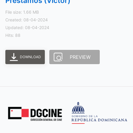
Prestamos (Victor)
File size: 1.66 MB
Created: 08-04-2024
Updated: 08-04-2024
Hits: 88
PREVIEW
DOWNLOAD