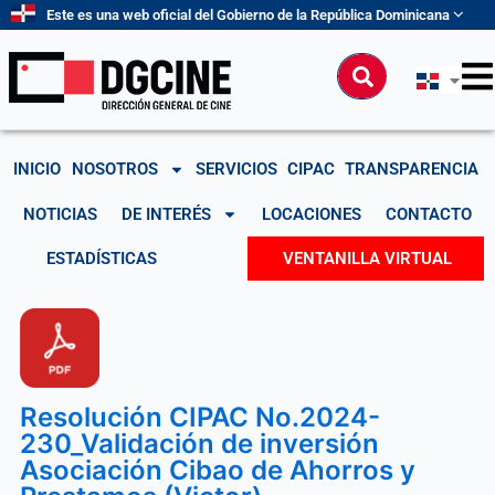
Ir
Este es una web oficial del Gobierno de la República Dominicana
al
contenido
Buscar
INICIO
NOSOTROS
SERVICIOS
CIPAC
TRANSPARENCIA
NOTICIAS
DE INTERÉS
LOCACIONES
CONTACTO
ESTADÍSTICAS
VENTANILLA VIRTUAL
Resolución CIPAC No.2024-
230_Validación de inversión
Asociación Cibao de Ahorros y