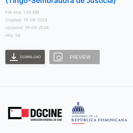
(Tingo-Sembradora de Justicia)
File size: 1.69 MB
Created: 19-08-2024
Updated: 19-08-2024
Hits: 58
PREVIEW
DOWNLOAD