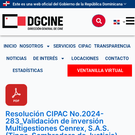
Ir
Este es una web oficial del Gobierno de la República Dominicana
al
contenido
Buscar
INICIO
NOSOTROS
SERVICIOS
CIPAC
TRANSPARENCIA
NOTICIAS
DE INTERÉS
LOCACIONES
CONTACTO
ESTADÍSTICAS
VENTANILLA VIRTUAL
Resolución CIPAC No.2024-
283_Validación de inversión
Multigestiones Cenrex, S.A.S.