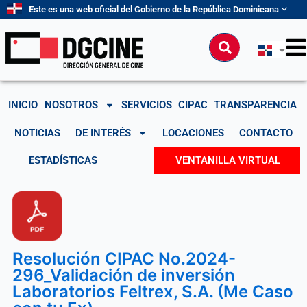
Ir
Este es una web oficial del Gobierno de la República Dominicana
al
contenido
Buscar
INICIO
NOSOTROS
SERVICIOS
CIPAC
TRANSPARENCIA
NOTICIAS
DE INTERÉS
LOCACIONES
CONTACTO
ESTADÍSTICAS
VENTANILLA VIRTUAL
Resolución CIPAC No.2024-
296_Validación de inversión
Laboratorios Feltrex, S.A. (Me Caso