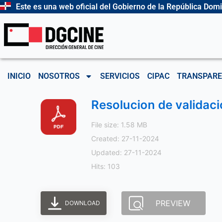
Ir
Este es una web oficial del Gobierno de la República Dom
al
contenido
INICIO
NOSOTROS
SERVICIOS
CIPAC
TRANSPARE
Resolucion de validac
File size: 1.58 MB
Created: 27-11-2024
Updated: 27-11-2024
Hits: 103
PREVIEW
DOWNLOAD