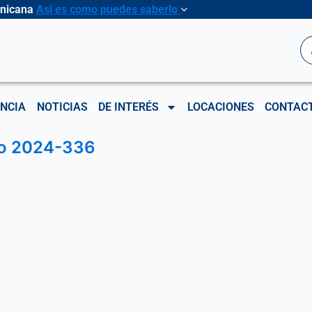
inicana
Así es como puedes saberlo
B
NCIA
NOTICIAS
DE INTERÉS
LOCACIONES
CONTAC
io 2024-336