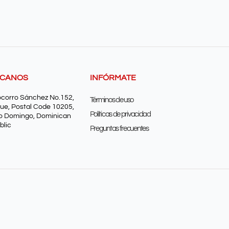
SCANOS
INFÓRMATE
ocorro Sánchez No.152,
Términos de uso
ue, Postal Code 10205,
Políticas de privacidad
o Domingo, Dominican
blic
Preguntas frecuentes