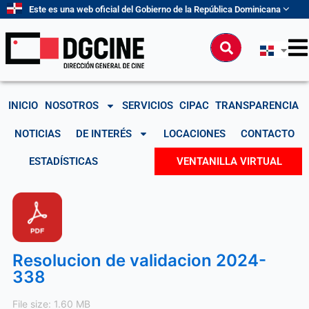
Ir
Este es una web oficial del Gobierno de la República Dominicana
al
contenido
Buscar
INICIO
NOSOTROS
SERVICIOS
CIPAC
TRANSPARENCIA
NOTICIAS
DE INTERÉS
LOCACIONES
CONTACTO
ESTADÍSTICAS
VENTANILLA VIRTUAL
Resolucion de validacion 2024-
338
File size: 1.60 MB