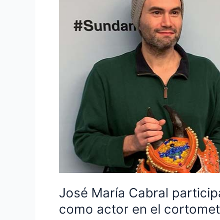
María
Cabral
participa
en
el
Festival
de
Sundance
como
actor
en
el
cortometraje
Platanero
José María Cabral particip
como actor en el cortomet