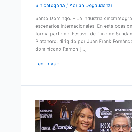
Sin categoría
/
Adrian Degaudenzi
Santo Domingo. – La industria cinematográ
escenarios internacionales. En esta ocasió
forma parte del Festival de Cine de Sunda
Platanero, dirigido por Juan Frank Fernánd
dominicano Ramón […]
Leer más »
Se
estrena
Tabula
Rasa,