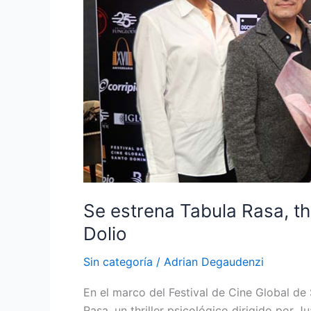
thriller
psicológico
filmado
en
Juan
Dolio
Se estrena Tabula Rasa, th
Dolio
Sin categoría
/
Adrian Degaudenzi
En el marco del Festival de Cine Global de
Rasa, un thriller psicológico dirigido por 