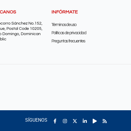
SCANOS
INFÓRMATE
ocorro Sánchez No.152,
Términos de uso
ue, Postal Code 10205,
Políticas de privacidad
o Domingo, Dominican
blic
Preguntas frecuentes
Facebook-
Instagram
Linkedin-
Play
Rss
SÍGUENOS
f
in