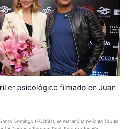
riller psicológico filmado en Juan
 Santo Domingo (FCGSD), se estrenó la película Tabula
Juanfer Andrés y Esteban Roel. Esta producción,