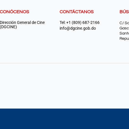
CONÓCENOS
CONTÁCTANOS
BÚ
Dirección General de Cine
Tel: +1 (809) 687-2166
C/ S
(DGCINE)
info@dgcine.gob.do
Gasc
Sant
Repu