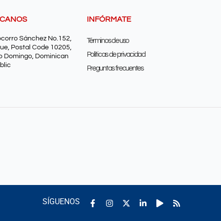
SCANOS
INFÓRMATE
ocorro Sánchez No.152,
Términos de uso
ue, Postal Code 10205,
Políticas de privacidad
o Domingo, Dominican
blic
Preguntas frecuentes
Facebook-
Instagram
Linkedin-
Play
Rss
SÍGUENOS
f
in