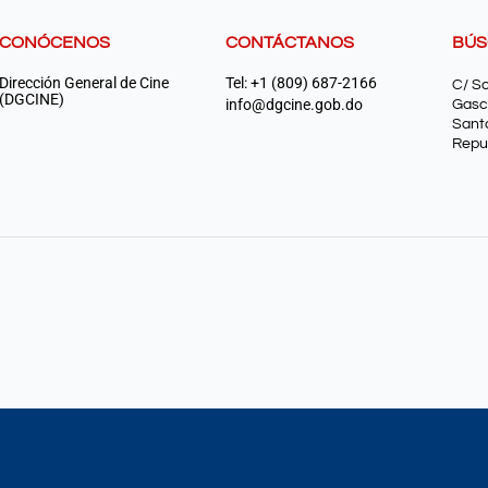
CONÓCENOS
CONTÁCTANOS
BÚ
Dirección General de Cine
Tel: +1 (809) 687-2166
C/ S
(DGCINE)
info@dgcine.gob.do
Gasc
Sant
Repu