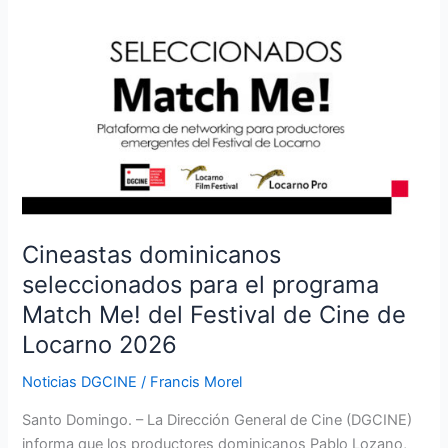
Cineastas
dominicanos
seleccionados
para
el
programa
Match
Me!
del
Festival
Cineastas dominicanos
de
seleccionados para el programa
Cine
Match Me! del Festival de Cine de
de
Locarno 2026
Locarno
2026
Noticias DGCINE
/
Francis Morel
Santo Domingo. – La Dirección General de Cine (DGCINE)
informa que los productores dominicanos Pablo Lozano,