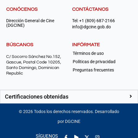
CONÓCENOS
CONTÁCTANOS
Dirección General de Cine
Tel: +1 (809) 687-2166
(DGCINE)
info@dgcine.gob.do
BÚSCANOS
INFÓRMATE
Términos de uso
C/ Socorro Sánchez No.152,
Políticas de privacidad
Gascue, Postal Code 10205,
Santo Domingo, Dominican
Preguntas frecuentes
Republic
Certificaciones obtenidas
©
2026
Todos los derechos reservados. Desarrollado
por DGCINE
Facebook-
Play
Instagram
SÍGUENOS