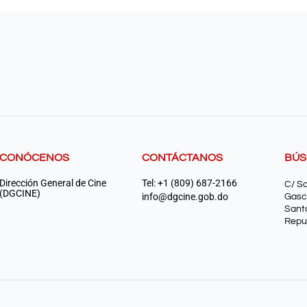
CONÓCENOS
CONTÁCTANOS
BÚ
Dirección General de Cine
Tel: +1 (809) 687-2166
C/ S
(DGCINE)
info@dgcine.gob.do
Gasc
Sant
Repu