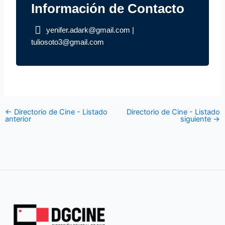
Información de Contacto
yenifer.adark@gmail.com
|
tuliosoto3@gmail.com
←
Directorio de Cine - Listado
Directorio de Cine - Listado
anterior
siguiente
→