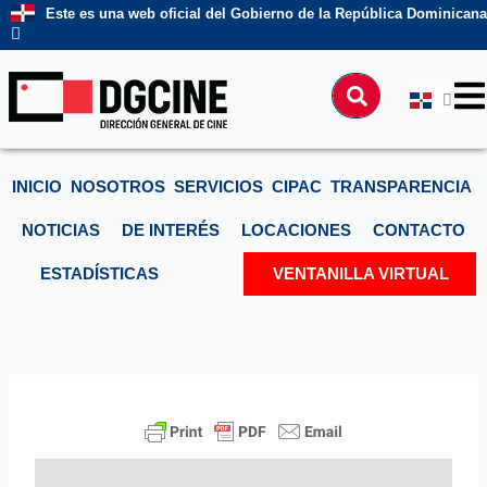
Ir
Este es una web oficial del Gobierno de la República Dominicana
al
contenido
Buscar
INICIO
NOSOTROS
SERVICIOS
CIPAC
TRANSPARENCIA
NOTICIAS
DE INTERÉS
LOCACIONES
CONTACTO
ESTADÍSTICAS
VENTANILLA VIRTUAL