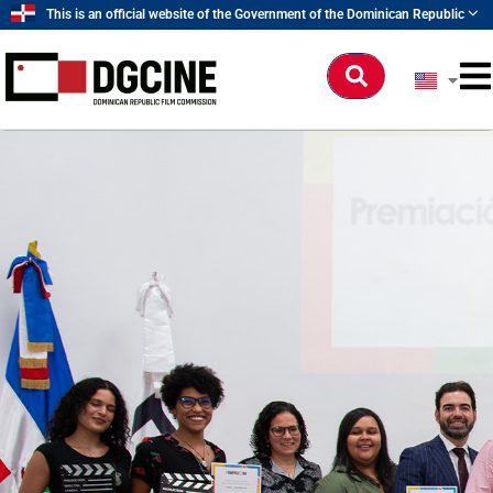
Ir
This is an official website of the Government of the Dominican Republic
al
contenido
Buscar