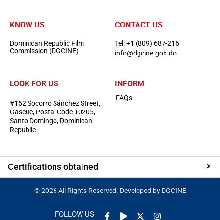
:
KNOW US
CONTACT US
Dominican Republic Film
Tel: +1 (809) 687-216
Commission (DGCINE)
info@dgcine.gob.do
LOOK FOR US
INFORM
FAQs
#152 Socorro Sánchez Street,
Gascue, Postal Code 10205,
Santo Domingo, Dominican
Republic
Certifications obtained
©
2026
All Rights Reserved. Developed by DGCINE
Facebook-
Play
Instagram
FOLLOW US
f