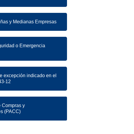
eñas y Medianas Empresas
uridad o Emergencia
e excepción indicado en el
43-12
e Compras y
es (PACC)