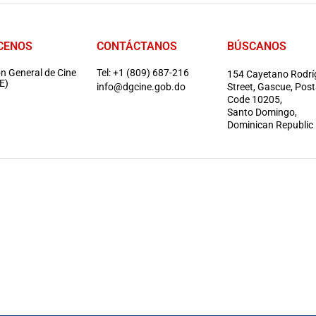
CENOS
CONTÁCTANOS
BÚSCANOS
ón General de Cine
Tel: +1 (809) 687-216
154 Cayetano Rodrí
E)
info@dgcine.gob.do
Street, Gascue, Post
Code 10205,
Santo Domingo,
Dominican Republic