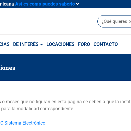
inicana
Así es como puedes saberlo
Buscar
CIAS
DE INTERÉS
LOCACIONES
FORO
CONTACTO
iones
 o meses que no figuran en esta página se deben a que la insti
para la modalidad correspondiente.
C Sistema Electrónico