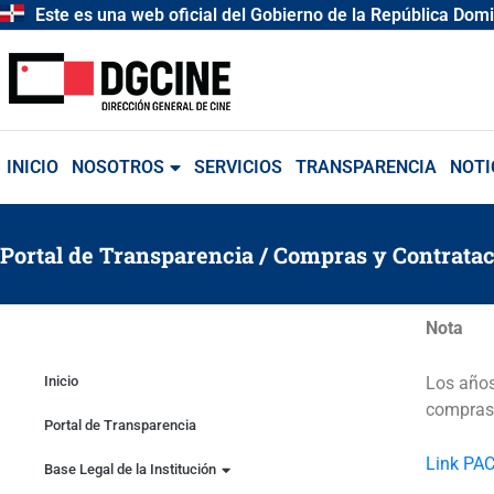
Ir
Este es una web oficial del Gobierno de la República Dom
al
contenido
INICIO
NOSOTROS
SERVICIOS
TRANSPARENCIA
NOTI
Portal de Transparencia
/
Compras y Contratac
Nota
Los años
Inicio
compras 
Portal de Transparencia
Link PAC
Base Legal de la Institución