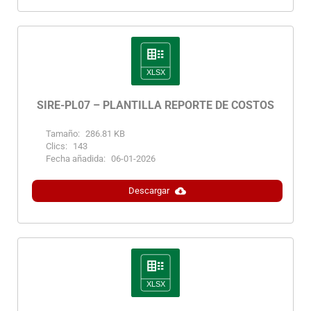
SIRE-PL07 – PLANTILLA REPORTE DE COSTOS
Tamaño:
286.81 KB
Clics:
143
Fecha añadida:
06-01-2026
Descargar