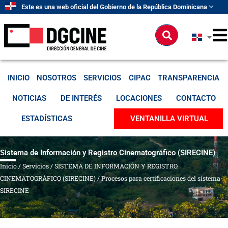
Ir
Este es una web oficial del Gobierno de la República Dominicana
al
contenido
Buscar
INICIO
NOSOTROS
SERVICIOS
CIPAC
TRANSPARENCIA
NOTICIAS
DE INTERÉS
LOCACIONES
CONTACTO
ESTADÍSTICAS
VENTANILLA VIRTUAL
Sistema de Información y Registro Cinematográfico (SIRECINE)
Inicio
/
Servicios
/
SISTEMA DE INFORMACIÓN Y REGISTRO
CINEMATOGRÁFICO (SIRECINE)
/
Procesos para certificaciones del sistema
SIRECINE