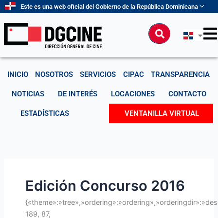
Ir
Buscar
Este es una web oficial del Gobierno de la República Dominicana
al
por:
contenido
Buscar
INICIO
NOSOTROS
SERVICIOS
CIPAC
TRANSPARENCIA
NOTICIAS
DE INTERÉS
LOCACIONES
CONTACTO
ESTADÍSTICAS
VENTANILLA VIRTUAL
Edición Concurso 2016
{«theme»:»tree»,»ordering»:»ordering»,»orderingdir»:»de
189, 87,