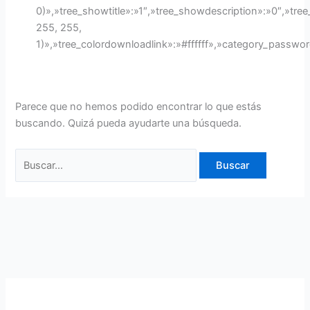
0)»,»tree_showtitle»:»1″,»tree_showdescription»:»0″,»t
255, 255,
1)»,»tree_colordownloadlink»:»#ffffff»,»category_passwo
Parece que no hemos podido encontrar lo que estás
buscando. Quizá pueda ayudarte una búsqueda.