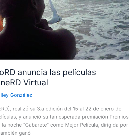
oRD anuncia las películas
ineRD Virtual
lley González
RD), realizó su 3.a edición del 15 al 22 de enero de
lículas, y anunció su tan esperada premiación Premios
la noche “Cabarete” como Mejor Película, dirigida por
 también ganó