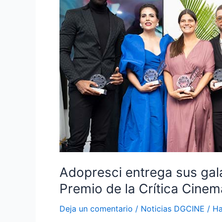
galardones
en
la
III
edición
del
Premio
de
la
Crítica
Cinematográfica
Adopresci entrega sus galar
Premio de la Crítica Cinem
Deja un comentario
/
Noticias DGCINE
/
Ha