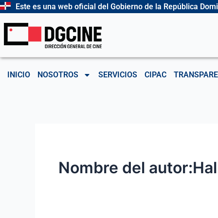
Ir
Este es una web oficial del Gobierno de la República Dom
al
contenido
INICIO
NOSOTROS
SERVICIOS
CIPAC
TRANSPARE
Nombre del autor:Hal