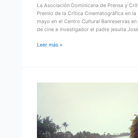
La Asociación Dominicana de Prensa y Crít
Premio de la Crítica Cinematográfica en la g
mayo en el Centro Cultural Banreservas en 
de cine e investigador el padre jesuita José
Leer más »
Festival
de
cine
DominicanoRD
anuncia
las
películas