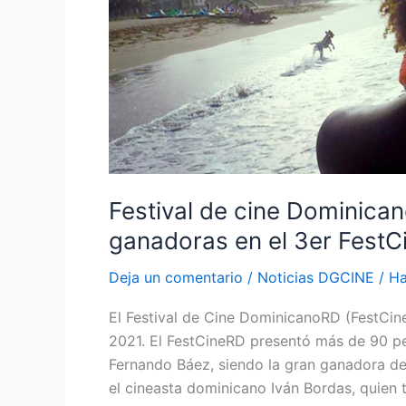
ganadoras
en
el
3er
FestCineRD
Virtual
Festival de cine Dominican
ganadoras en el 3er FestC
Deja un comentario
/
Noticias DGCINE
/
Ha
El Festival de Cine DominicanoRD (FestCine
2021. El FestCineRD presentó más de 90 pe
Fernando Báez, siendo la gran ganadora de 
el cineasta dominicano Iván Bordas, quien