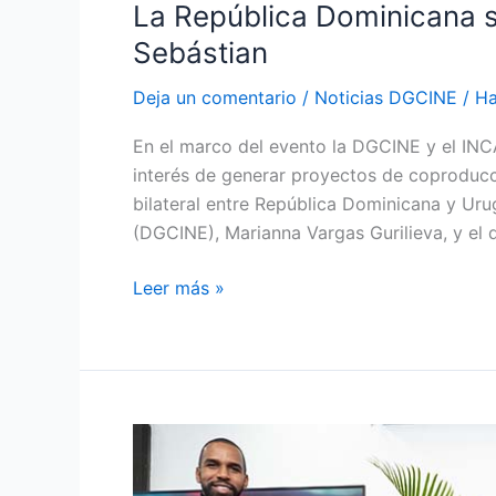
La República Dominicana s
Sebástian
Deja un comentario
/
Noticias DGCINE
/
Ha
En el marco del evento la DGCINE y el INC
interés de generar proyectos de coproducc
bilateral entre República Dominicana y Urug
(DGCINE), Marianna Vargas Gurilieva, y el d
Leer más »
Adopresci
entrega
sus