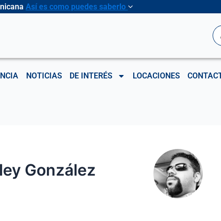
inicana
Así es como puedes saberlo
B
NCIA
NOTICIAS
DE INTERÉS
LOCACIONES
CONTAC
ley González