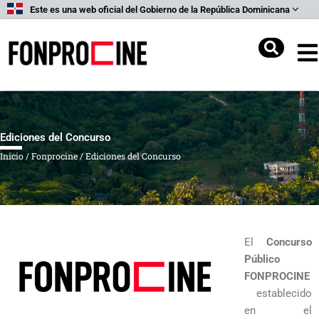
Ir
Este es una web oficial del Gobierno de la República Dominicana
al
contenido
Buscar
Ediciones del Concurso
Inicio
/
Fonprocine
/
Ediciones del Concurso
El
Concurso
Público
FONPROCINE
establecido
en el