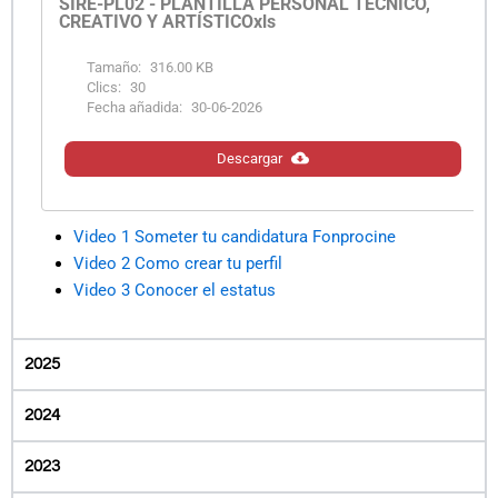
SIRE-PL02 - PLANTILLA PERSONAL TÉCNICO,
CREATIVO Y ARTÍSTICOxls
Tamaño:
316.00 KB
Clics:
30
Fecha añadida:
30-06-2026
Descargar
Video 1 Someter tu candidatura Fonprocine
Video 2 Como crear tu perfil
Video 3 Conocer el estatus
2025
2024
2023