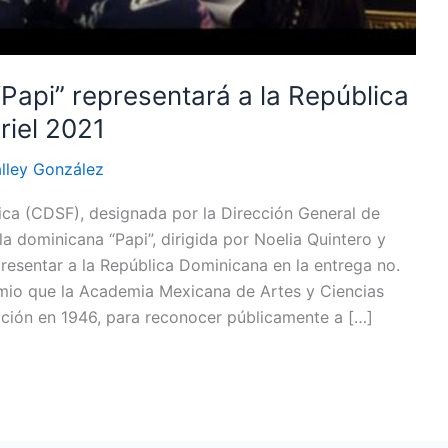
“Papi” representará a la República
riel 2021
lley González
ca (CDSF), designada por la Dirección General de
a dominicana “Papi”, dirigida por Noelia Quintero y
resentar a la República Dominicana en la entrega no.
remio que la Academia Mexicana de Artes y Ciencias
ación en 1946, para reconocer públicamente a […]