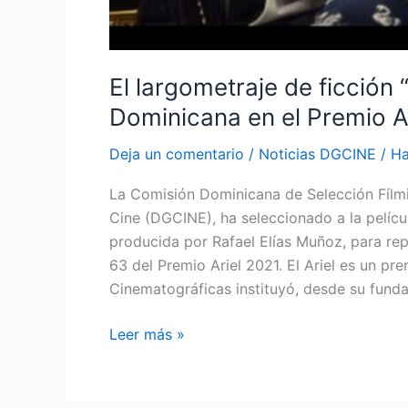
El largometraje de ficción 
Dominicana en el Premio A
Deja un comentario
/
Noticias DGCINE
/
Ha
La Comisión Dominicana de Selección Fílmi
Cine (DGCINE), ha seleccionado a la películ
producida por Rafael Elías Muñoz, para rep
63 del Premio Ariel 2021. El Ariel es un p
Cinematográficas instituyó, desde su fund
Leer más »