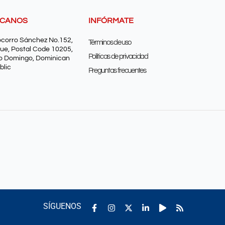
SCANOS
INFÓRMATE
ocorro Sánchez No.152,
Términos de uso
ue, Postal Code 10205,
Políticas de privacidad
o Domingo, Dominican
blic
Preguntas frecuentes
Facebook-
Instagram
Linkedin-
Play
Rss
SÍGUENOS
f
in