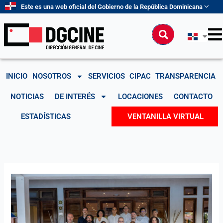
Ir
Este es una web oficial del Gobierno de la República Dominicana
al
contenido
Buscar
INICIO
NOSOTROS
SERVICIOS
CIPAC
TRANSPARENCIA
NOTICIAS
DE INTERÉS
LOCACIONES
CONTACTO
ESTADÍSTICAS
VENTANILLA VIRTUAL