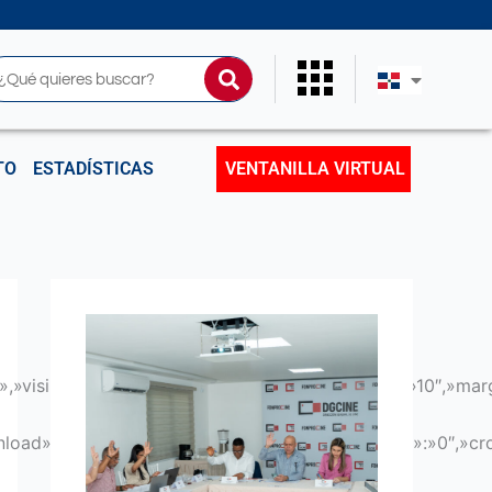
uscar
TO
ESTADÍSTICAS
VENTANILLA VIRTUAL
,»visibility»:»-1″,»marginleft»:»10″,»marginright»:»10″,
wnload»:»1″,»showdateadd»:»1″,»showdatemodified»:»0″,»cr