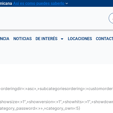
inicana
Así es como puedes saberlo
B
NCIA
NOTICIAS
DE INTERÉS
LOCACIONES
CONTAC
»orderingdir»:»asc»,»subcategoriesordering»:»customorder»
,»showsize»:»1″,»showversion»:»1″,»showhits»:»1″,»showdo
,»category_password»:»»,»category_own»:5}