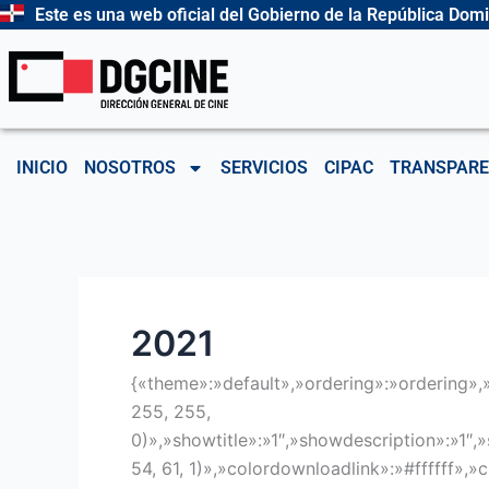
Ir
Buscar
Este es una web oficial del Gobierno de la República Dom
al
por:
contenido
INICIO
NOSOTROS
SERVICIOS
CIPAC
TRANSPARE
2021
{«theme»:»default»,»ordering»:»ordering»,
255, 255,
0)»,»showtitle»:»1″,»showdescription»:»1″
54, 61, 1)»,»colordownloadlink»:»#ffffff»