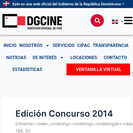
Ir
Buscar
Este es una web oficial del Gobierno de la República Dominicana
al
por:
contenido
Buscar
INICIO
NOSOTROS
SERVICIOS
CIPAC
TRANSPARENCIA
NOTICIAS
DE INTERÉS
LOCACIONES
CONTACTO
ESTADÍSTICAS
VENTANILLA VIRTUAL
Edición Concurso 2014
{«theme»:»tree»,»ordering»:»ordering»,»orderingdir»:»de
189, 87,