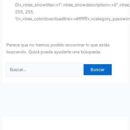
0)»,»tree_showtitle»:»1″,»tree_showdescription»:»0″,»t
255, 255,
1)»,»tree_colordownloadlink»:»#ffffff»,»category_passwo
Parece que no hemos podido encontrar lo que estás
buscando. Quizá pueda ayudarte una búsqueda.